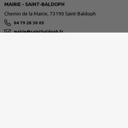
MAIRIE - SAINT-BALDOPH
Chemin de la Mairie, 73190 Saint-Baldoph
04 79 28 30 05
mairie@saintbaldoph.fr
M'Y RENDRE
www.saintbaldoph.fr
GRAND CHAMBÉRY
communication@grandchambery.fr