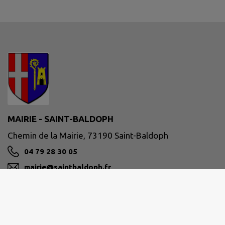
MAIRIE - SAINT-BALDOPH
Chemin de la Mairie, 73190 Saint-Baldoph
04 79 28 30 05
mairie@saintbaldoph.fr
M'Y RENDRE
www.saintbaldoph.fr