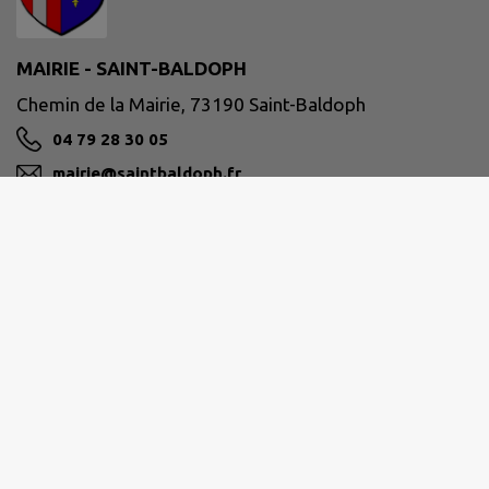
MAIRIE - SAINT-BALDOPH
Chemin de la Mairie, 73190 Saint-Baldoph
04 79 28 30 05
mairie@saintbaldoph.fr
M'Y RENDRE
www.saintbaldoph.fr
GRAND CHAMBÉRY