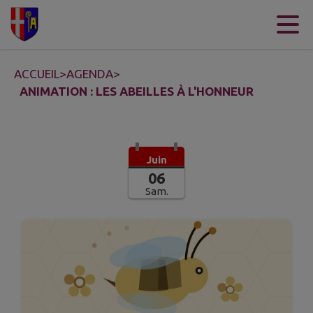
Contenu
Menu
Recherche
Pied de page
ACCUEIL
>
AGENDA
>
ANIMATION : LES ABEILLES À L'HONNEUR
Juin
06
Sam.