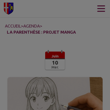
Contenu
Menu
Recherche
Pied de page
ACCUEIL
>
AGENDA
>
LA PARENTHÈSE : PROJET MANGA
Juin
10
Mer.