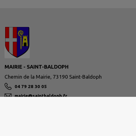
MAIRIE - SAINT-BALDOPH
Chemin de la Mairie, 73190 Saint-Baldoph
04 79 28 30 05
mairie@saintbaldoph.fr
M'Y RENDRE
www.saintbaldoph.fr