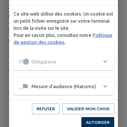
18h30, nous fera découvrir le parcours de ces
demandeurs d'asile à travers un petit film réalisé
Ce site web utilise des cookies. Un cookie est
par les bénévoles, et nous pourrons échanger
un petit fichier enregistré sur votre terminal
avec des membres de l'équipe du Secours
lors de la visite sur le site.
Catholique.
Pour en savoir plus, consultez notre
Politique
Rendez-vous donc dans la salle à côté de l’église
de gestion des cookies
.
de St Baldoph, jeudi 18 décembre, de 18h30 à
20h, pour cette dernière soirée de l’année 2025,
Obligatoire
qui débutera, comme d’habitude, avec un apéritif
convivial !
Mesure d'audience (Matomo)
Publié par Emmanuel de Guillebon
REFUSER
VALIDER MON CHOIX
AUTORISER