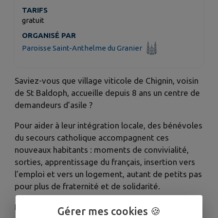
TARIFS
gratuit
ORGANISÉ PAR
Paroisse Saint-Anthelme du Granier
Saviez-vous que village viticole de Chignin, voisin
de St Baldoph, accueille depuis 8 ans un centre de
demandeurs d’asile ?
Pour aider à leur intégration locale, des bénévoles
du secours catholique accompagnent ces
nouveaux habitants : moments de convivialité,
sorties, apprentissage du français, insertion vers
l’emploi et vers un logement, autant de petits pas
pour plus de fraternité et de solidarité.
La « Soirée au clocher » du jeudi 18 decembre, à
Gérer mes cookies 🍪