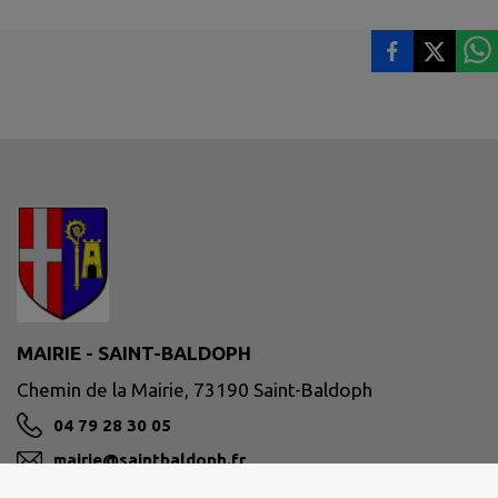
MAIRIE - SAINT-BALDOPH
Chemin de la Mairie, 73190 Saint-Baldoph
04 79 28 30 05
mairie@saintbaldoph.fr
M'Y RENDRE