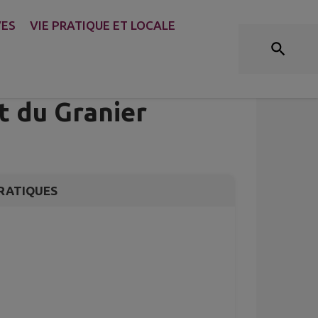
VES
VIE PRATIQUE ET LOCALE
 chemin de la
rs, de la Combelle,
t du Granier
RATIQUES