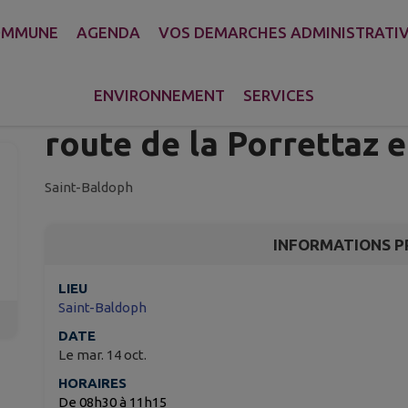
OMMUNE
AGENDA
VOS DEMARCHES ADMINISTRATI
Coupure d'électricité :
Colombe, des Genevrie
ENVIRONNEMENT
SERVICES
route de la Porrettaz e
Saint-Baldoph
INFORMATIONS P
LIEU
Saint-Baldoph
DATE
Le mar. 14 oct.
HORAIRES
De 08h30 à 11h15