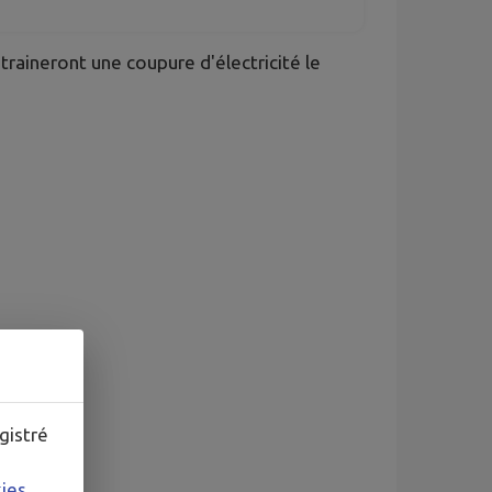
raineront une coupure d'électricité le
gistré
kies
.