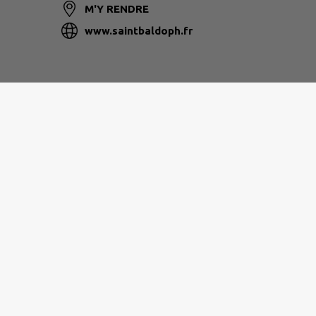
M'Y RENDRE
www.saintbaldoph.fr