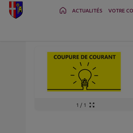
Contenu
Menu
Recherche
Pied de page
ACTUALITÉS
VOTRE C
Oct.
14
Mar.
1
/
1