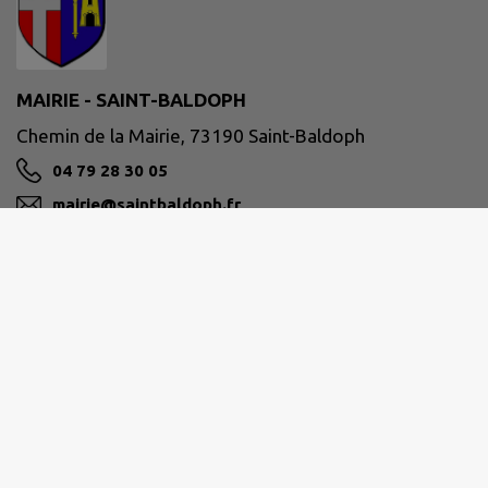
MAIRIE - SAINT-BALDOPH
Chemin de la Mairie, 73190 Saint-Baldoph
04 79 28 30 05
mairie@saintbaldoph.fr
M'Y RENDRE
www.saintbaldoph.fr