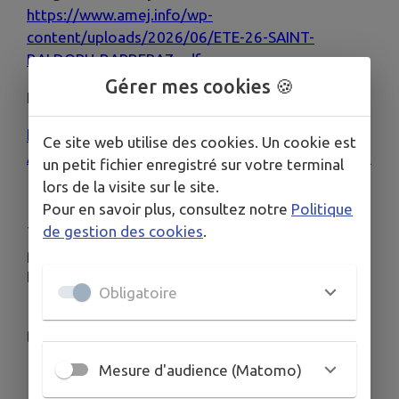
https://www.amej.info/wp-
content/uploads/2026/06/ETE-26-SAINT-
BALDOPH-BARBERAZ.pdf
Gérer mes cookies 🍪
Lien Drive :
https://drive.google.com/drive/folders/1e1YOW
Ce site web utilise des cookies. Un cookie est
A_VMMZmAYfzRSR8FUid9PD_5KbI?usp=drive_link
un petit fichier enregistré sur votre terminal
lors de la visite sur le site.
🎯 3. ACTIVITÉS DU CENTRE SOCIAL – ÉTÉ 2026
Pour en savoir plus, consultez notre
Politique
de gestion des cookies
.
Tout au long de l’été, le Centre Social de l’AMEJ
propose des activités
ouvertes à tous
.
La majorité des animations se déroulent au siège :
Obligatoire
📍 3 allée des Comtes de Savoie – 73000
Barberaz
Mesure d'audience (Matomo)
📄 Programme complet :