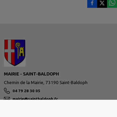
MAIRIE - SAINT-BALDOPH
Chemin de la Mairie, 73190 Saint-Baldoph
04 79 28 30 05
mairie@saintbaldoph.fr
M'Y RENDRE
www.saintbaldoph.fr