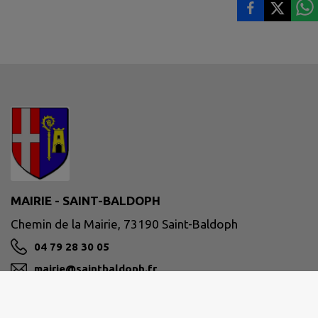
MAIRIE - SAINT-BALDOPH
Chemin de la Mairie, 73190 Saint-Baldoph
04 79 28 30 05
mairie@saintbaldoph.fr
M'Y RENDRE
www.saintbaldoph.fr