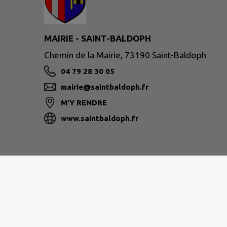
MAIRIE - SAINT-BALDOPH
Chemin de la Mairie, 73190 Saint-Baldoph
04 79 28 30 05
mairie@saintbaldoph.fr
M'Y RENDRE
www.saintbaldoph.fr