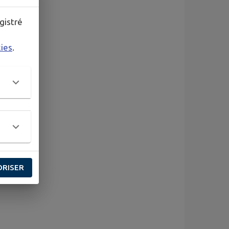
gistré
kies
.
ORISER