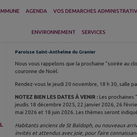
OMMUNE
AGENDA
VOS DEMARCHES ADMINISTRATI
SOIRÉE AU CLOCHER : RÉALISA
NOËL
ENVIRONNEMENT
SERVICES
Publié le vendredi 31 octobre 2025 - Paroisse Saint-Anth
Paroisse Saint-Anthelme du Granier
Nous vous rappelons que la prochaine "soirée au cl
couronne de Noël.
Rendez-vous le jeudi 20 novembre, 18 h 30, salle par
NOTEZ BIEN LES DATES À VENIR :
Les prochaines 
jeudis 18 décembre 2025, 22 janvier 2026, 26 févrie
mai 2026 et 18 juin 2026. Les thèmes seront indiqué
Habitants anciens de St Baldoph, ou nouveaux arri
invités et attendus avec joie, pour faire connaissa