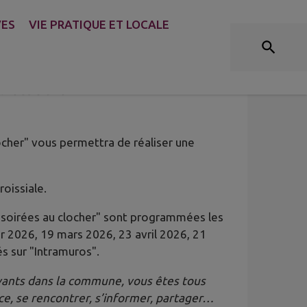
VES
VIE PRATIQUE ET LOCALE
TION D'UNE COURONNE DE
elme du Granier
ocher" vous permettra de réaliser une
oissiale.
"soirées au clocher" sont programmées les
r 2026, 19 mars 2026, 23 avril 2026, 21
s sur "Intramuros".
vants dans la commune, vous êtes tous
nce, se rencontrer, s’informer, partager…