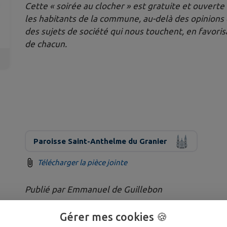
Cette « soirée au clocher » est gratuite et ouverte à
les habitants de la commune, au-delà des opinions
des sujets de société qui nous touchent, en favoris
de chacun.
Paroisse Saint-Anthelme du Granier
Télécharger la pièce jointe
Publié par Emmanuel de Guillebon
Gérer mes cookies 🍪