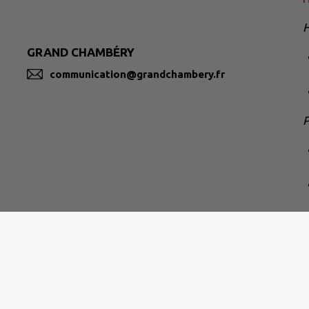
H
GRAND CHAMBÉRY
communication@grandchambery.fr
P