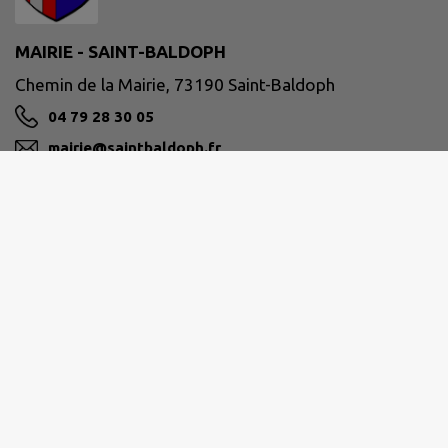
MAIRIE - SAINT-BALDOPH
Chemin de la Mairie, 73190 Saint-Baldoph
04 79 28 30 05
mairie@saintbaldoph.fr
M'Y RENDRE
www.saintbaldoph.fr
GRAND CHAMBÉRY