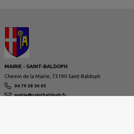
MAIRIE - SAINT-BALDOPH
Chemin de la Mairie, 73190 Saint-Baldoph
04 79 28 30 05
mairie@saintbaldoph.fr
M'Y RENDRE
www.saintbaldoph.fr