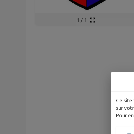
1
/
1
Ce site 
sur votr
Pour en