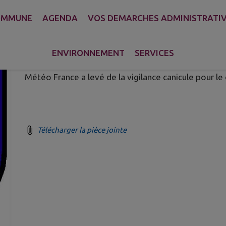
OMMUNE
AGENDA
VOS DEMARCHES ADMINISTRATI
LEVEE VIGILANCE CANICULE
Publié le lundi 18 août 2025 - Saint-Baldoph
ENVIRONNEMENT
SERVICES
Météo France a levé de la vigilance canicule pour l
Télécharger la pièce jointe