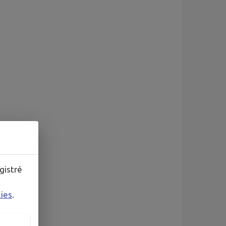
gistré
kies
.